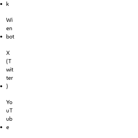
k
Wi
en
bot
X
(T
wit
ter
)
Yo
uT
ub
e