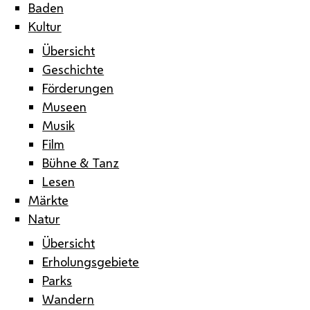
Baden
Kultur
Übersicht
Geschichte
Förderungen
Museen
Musik
Film
Bühne & Tanz
Lesen
Märkte
Natur
Übersicht
Erholungsgebiete
Parks
Wandern