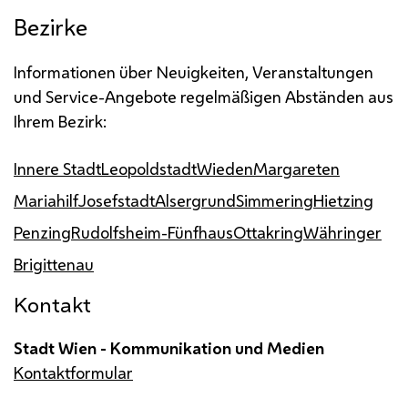
Bezirke
Informationen über Neuigkeiten, Veranstaltungen
und Service-Angebote regelmäßigen Abständen aus
Ihrem Bezirk:
Innere Stadt
Leopoldstadt
Wieden
Margareten
Mariahilf
Josefstadt
Alsergrund
Simmering
Hietzing
Penzing
Rudolfsheim-Fünfhaus
Ottakring
Währinger
Brigittenau
Kontakt
Stadt Wien - Kommunikation und Medien
Kontaktformular