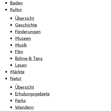
Baden
Kultur
Übersicht
Geschichte
Förderungen
Museen
Musik
Film
Bühne & Tanz
Lesen
Märkte
Natur
Übersicht
Erholungsgebiete
Parks
Wandern