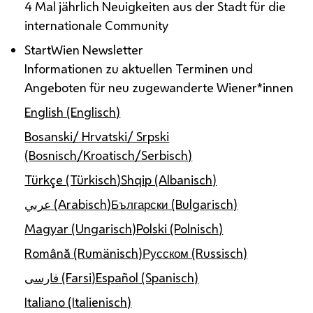
4 Mal jährlich Neuigkeiten aus der Stadt für die
internationale Community
StartWien Newsletter
Informationen zu aktuellen Terminen und
Angeboten für neu zugewanderte Wiener*innen
English (Englisch)
Bosanski/ Hrvatski/ Srpski
(Bosnisch/Kroatisch/Serbisch)
Türkçe (Türkisch)
Shqip (Albanisch)
عربي (Arabisch)
Български (Bulgarisch)
Magyar (Ungarisch)
Polski (Polnisch)
Română (Rumänisch)
Русском (Russisch)
فارسی (Farsi)
Español (Spanisch)
Italiano (Italienisch)