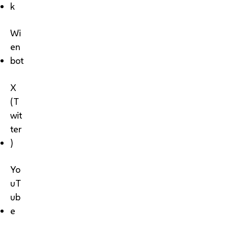
k
Wi
en
bot
X
(T
wit
ter
)
Yo
uT
ub
e