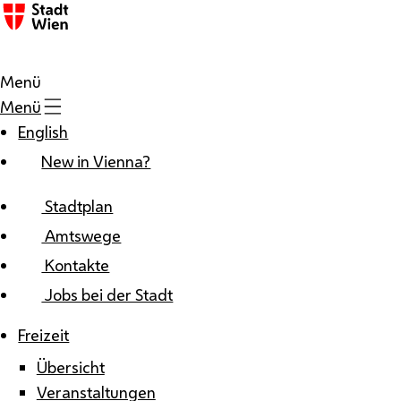
Zum Inhalt
Menü
Menü
English
New in Vienna?
Stadtplan
Amtswege
Kontakte
Jobs bei der Stadt
Freizeit
Übersicht
Veranstaltungen