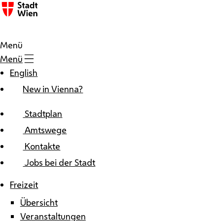
Zum Inhalt
Menü
Menü
English
New in Vienna?
Stadtplan
Amtswege
Kontakte
Jobs bei der Stadt
Freizeit
Übersicht
Veranstaltungen