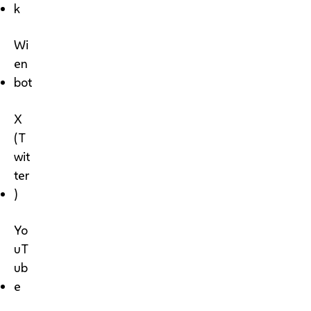
k
Wi
en
bot
X
(T
wit
ter
)
Yo
uT
ub
e