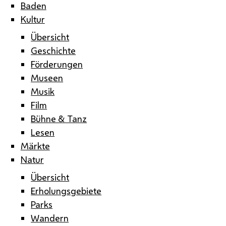
Baden
Kultur
Übersicht
Geschichte
Förderungen
Museen
Musik
Film
Bühne & Tanz
Lesen
Märkte
Natur
Übersicht
Erholungsgebiete
Parks
Wandern