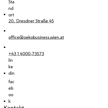
Sta
nd
ort
20., Dresdner Straße 45
office@oekobusiness.wien.at
+43 1 4000-73573
lin
ke
din
fac
eb
oo
k
Kontakt