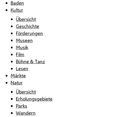
Baden
Kultur
Übersicht
Geschichte
Förderungen
Museen
Musik
Film
Bühne & Tanz
Lesen
Märkte
Natur
Übersicht
Erholungsgebiete
Parks
Wandern