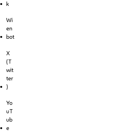
k
Wi
en
bot
X
(T
wit
ter
)
Yo
uT
ub
e