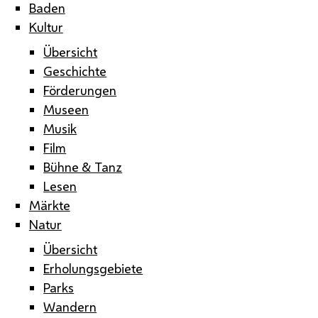
Baden
Kultur
Übersicht
Geschichte
Förderungen
Museen
Musik
Film
Bühne & Tanz
Lesen
Märkte
Natur
Übersicht
Erholungsgebiete
Parks
Wandern