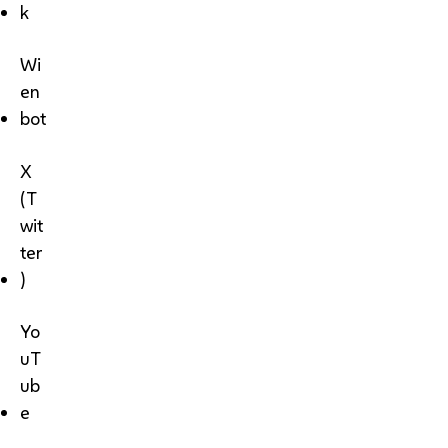
k
Wi
en
bot
X
(T
wit
ter
)
Yo
uT
ub
e