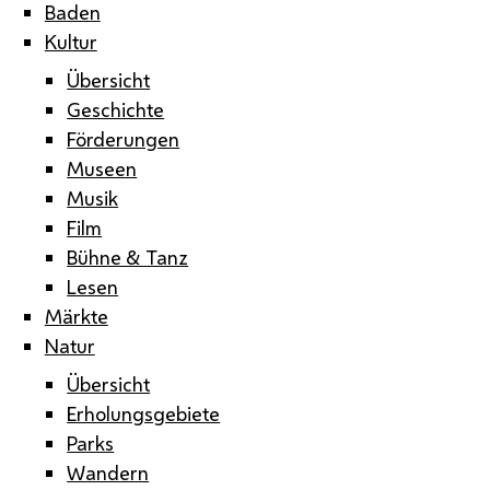
Baden
Kultur
Übersicht
Geschichte
Förderungen
Museen
Musik
Film
Bühne & Tanz
Lesen
Märkte
Natur
Übersicht
Erholungsgebiete
Parks
Wandern