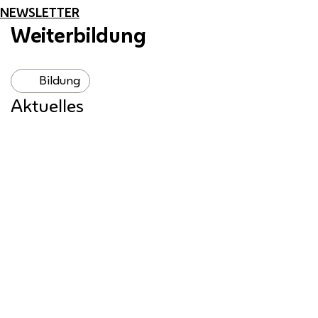
NEWSLETTER
Weiterbildung
Bildung
Aktuelles
Bildungskonto für alle
Das Bildungskonto für Beschäftigte und
Arbeitsuchende ist je nach individueller
Voraussetzung mit 500 bis 5.000 Euro
gefüllt.