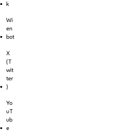
k
Wi
en
bot
X
(T
wit
ter
)
Yo
uT
ub
e