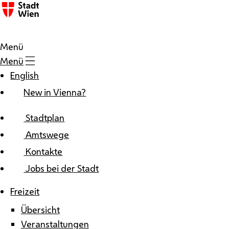
Zum Inhalt
Menü
Menü
English
New in Vienna?
Stadtplan
Amtswege
Kontakte
Jobs bei der Stadt
Freizeit
Übersicht
Veranstaltungen