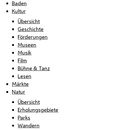
Baden
Kultur
Übersicht
Geschichte
Förderungen
Museen
Musik
Film
Bühne & Tanz
Lesen
Märkte
Natur
Übersicht
Erholungsgebiete
Parks
Wandern