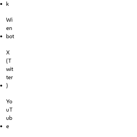
k
Wi
en
bot
X
(T
wit
ter
)
Yo
uT
ub
e