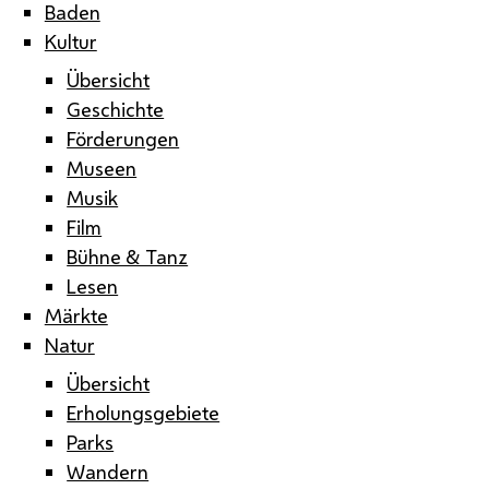
Baden
Kultur
Übersicht
Geschichte
Förderungen
Museen
Musik
Film
Bühne & Tanz
Lesen
Märkte
Natur
Übersicht
Erholungsgebiete
Parks
Wandern