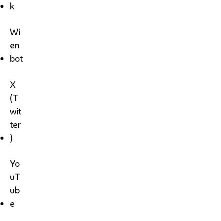
k
Wi
en
bot
X
(T
wit
ter
)
Yo
uT
ub
e