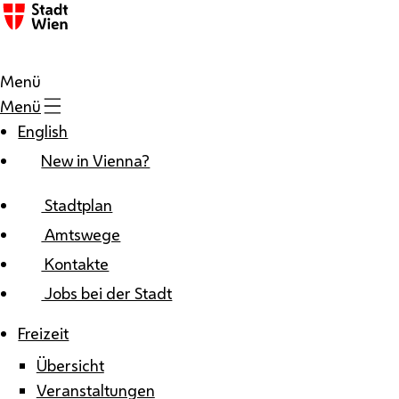
Zum Inhalt
Menü
Menü
English
New in Vienna?
Stadtplan
Amtswege
Kontakte
Jobs bei der Stadt
Freizeit
Übersicht
Veranstaltungen