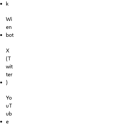
k
Wi
en
bot
X
(T
wit
ter
)
Yo
uT
ub
e