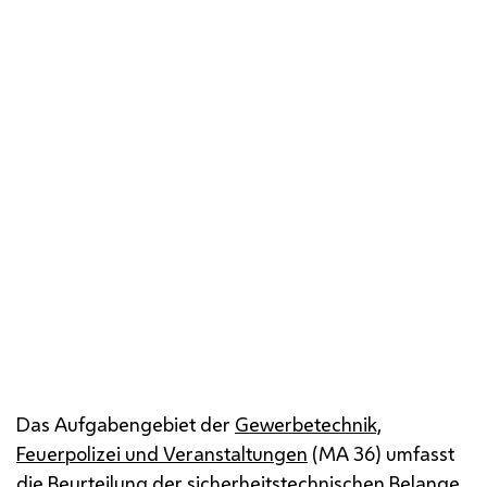
An einem Rauchfang einer Betriebsanlage wird ein
sogenannter Farbrauchtest vorgenommen.
Das Aufgabengebiet der
Gewerbetechnik,
Feuerpolizei und Veranstaltungen
(
MA
36) umfasst
die Beurteilung der sicherheitstechnischen Belange