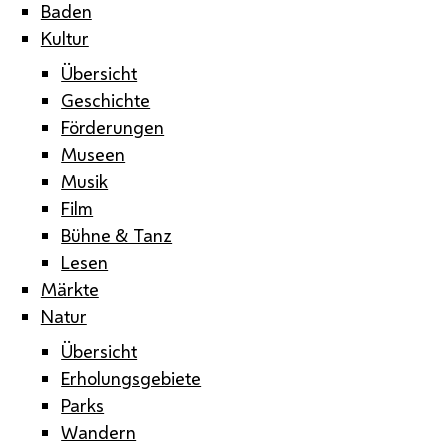
Baden
Kultur
Übersicht
Geschichte
Förderungen
Museen
Musik
Film
Bühne & Tanz
Lesen
Märkte
Natur
Übersicht
Erholungsgebiete
Parks
Wandern