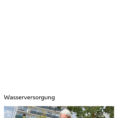
Info bei Wasserrohrbruch
Über die Stadt Wien App können Sie
aktuelle Meldungen zu großen
Wasserrohrbrüchen abonnieren.
Wasserversorgung