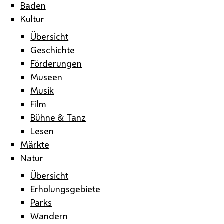
Baden
Kultur
Übersicht
Geschichte
Förderungen
Museen
Musik
Film
Bühne & Tanz
Lesen
Märkte
Natur
Übersicht
Erholungsgebiete
Parks
Wandern