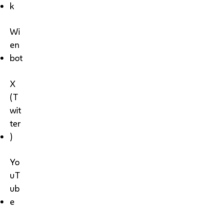
k
Wi
en
bot
X
(T
wit
ter
)
Yo
uT
ub
e