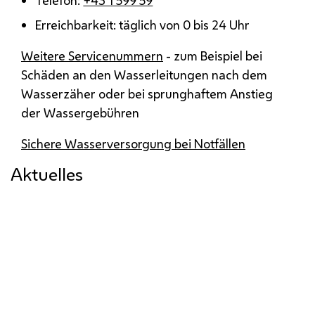
Telefon:
+43 1 599 59
Erreichbarkeit: täglich von 0 bis 24 Uhr
Weitere Servicenummern
- zum Beispiel bei
Schäden an den Wasserleitungen nach dem
Wasserzäher oder bei sprunghaftem Anstieg
der Wassergebühren
Sichere Wasserversorgung bei Notfällen
Aktuelles
Neues Trinkwasser-Kraftwerk
liefert Ökostrom
Das neue Trinkwasser-Kraftwerk in Döbling
liefert ab Juni 2026 klimafreundlichen Strom
aus Hochquellwasser.