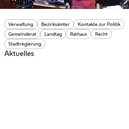
Politik
Verwaltung
Bezirksämter
Kontakte zur Politik
Gemeinderat
Landtag
Rathaus
Recht
Stadtregierung
Aktuelles
Stadt beschließt Abgabenreform
Gezielte Anpassungen sorgen für
Kostendeckung, Transparenz und soziale
Ausgewogenheit.