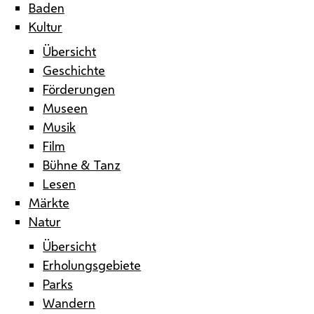
Baden
Kultur
Übersicht
Geschichte
Förderungen
Museen
Musik
Film
Bühne & Tanz
Lesen
Märkte
Natur
Übersicht
Erholungsgebiete
Parks
Wandern