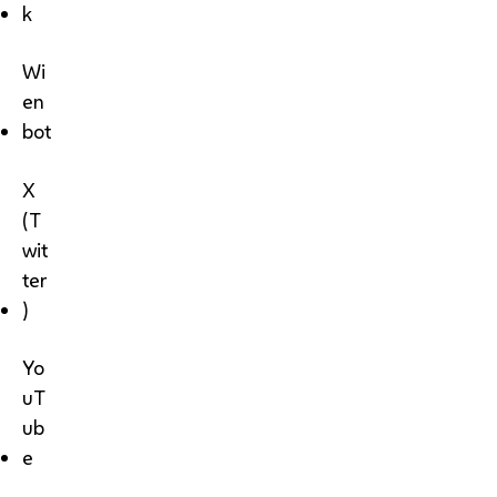
k
Wi
en
bot
X
(T
wit
ter
)
Yo
uT
ub
e