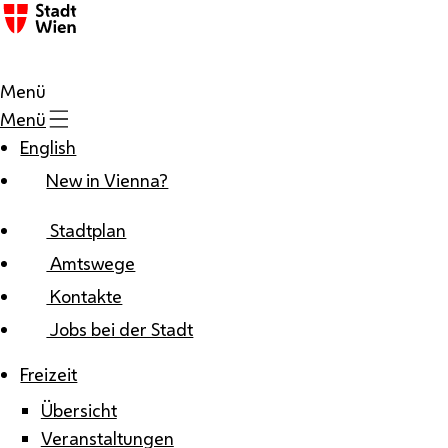
Zum Inhalt
Menü
Menü
English
New in Vienna?
Stadtplan
Amtswege
Kontakte
Jobs bei der Stadt
Freizeit
Übersicht
Veranstaltungen