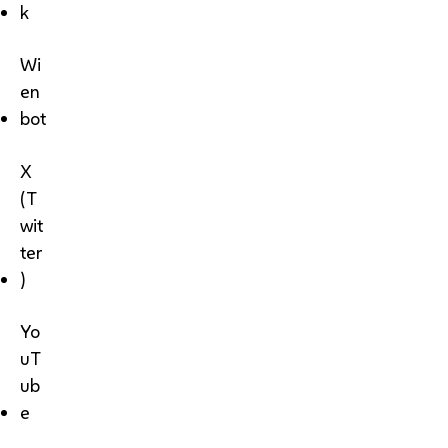
k
Wi
en
bot
X
(T
wit
ter
)
Yo
uT
ub
e