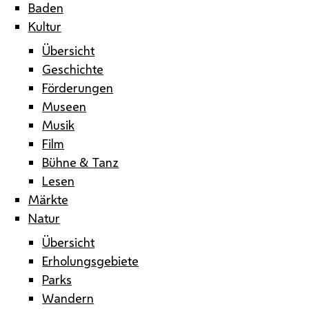
Baden
Kultur
Übersicht
Geschichte
Förderungen
Museen
Musik
Film
Bühne & Tanz
Lesen
Märkte
Natur
Übersicht
Erholungsgebiete
Parks
Wandern