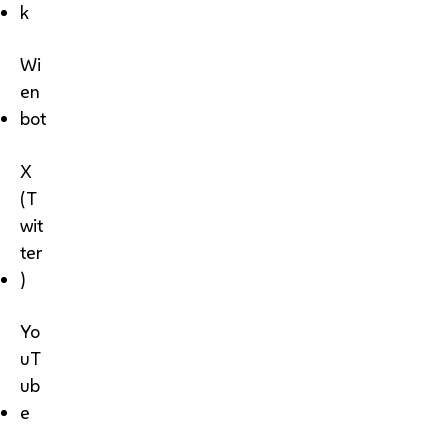
k
Wi
en
bot
X
(T
wit
ter
)
Yo
uT
ub
e