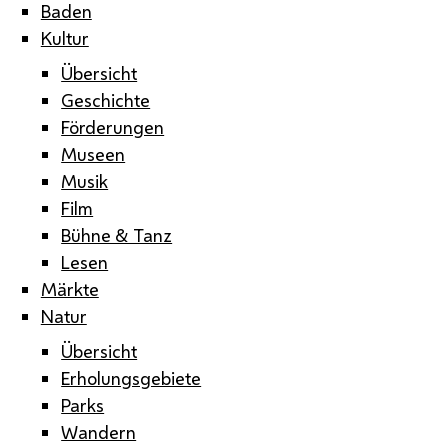
Baden
Kultur
Übersicht
Geschichte
Förderungen
Museen
Musik
Film
Bühne & Tanz
Lesen
Märkte
Natur
Übersicht
Erholungsgebiete
Parks
Wandern