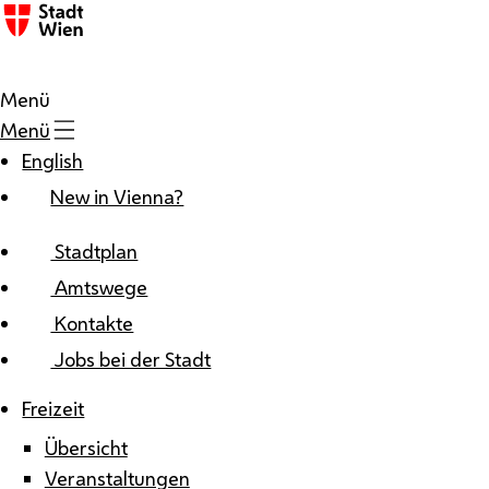
Zum Inhalt
Menü
Menü
English
New in Vienna?
Stadtplan
Amtswege
Kontakte
Jobs bei der Stadt
Freizeit
Übersicht
Veranstaltungen