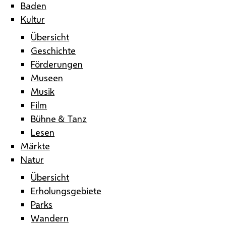
Baden
Kultur
Übersicht
Geschichte
Förderungen
Museen
Musik
Film
Bühne & Tanz
Lesen
Märkte
Natur
Übersicht
Erholungsgebiete
Parks
Wandern