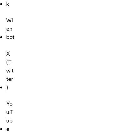
k
Wi
en
bot
X
(T
wit
ter
)
Yo
uT
ub
e