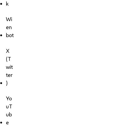
k
Wi
en
bot
X
(T
wit
ter
)
Yo
uT
ub
e