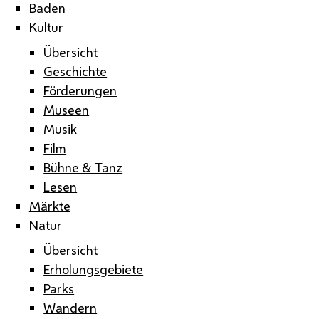
Baden
Kultur
Übersicht
Geschichte
Förderungen
Museen
Musik
Film
Bühne & Tanz
Lesen
Märkte
Natur
Übersicht
Erholungsgebiete
Parks
Wandern