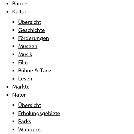
Baden
Kultur
Übersicht
Geschichte
Förderungen
Museen
Musik
Film
Bühne & Tanz
Lesen
Märkte
Natur
Übersicht
Erholungsgebiete
Parks
Wandern