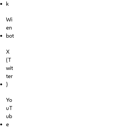
k
Wi
en
bot
X
(T
wit
ter
)
Yo
uT
ub
e