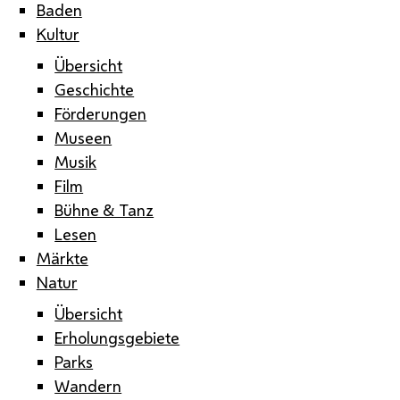
Baden
Kultur
Übersicht
Geschichte
Förderungen
Museen
Musik
Film
Bühne & Tanz
Lesen
Märkte
Natur
Übersicht
Erholungsgebiete
Parks
Wandern