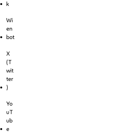
k
Wi
en
bot
X
(T
wit
ter
)
Yo
uT
ub
e