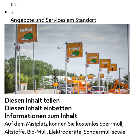
tio
n
Angebote und Services am Standort
Auf dem Mistplatz können Sie kostenlos Sperrmüll,
Altstoffe, Bio-Müll, Elektrogeräte, Sondermüll sowie