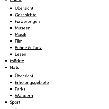
Übersicht
Geschichte
Förderungen
Museen
Musik
Film
Bühne & Tanz
Lesen
Märkte
Natur
Übersicht
Erholungsgebiete
Parks
Wandern
Sport