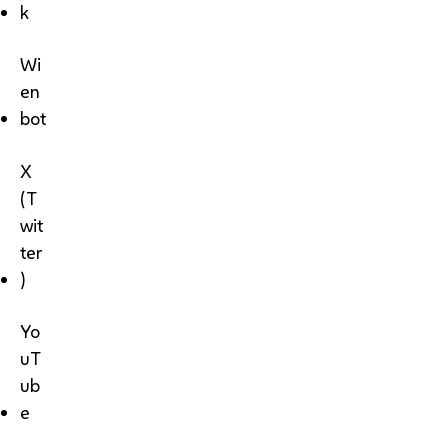
k
Wi
en
bot
X
(T
wit
ter
)
Yo
uT
ub
e