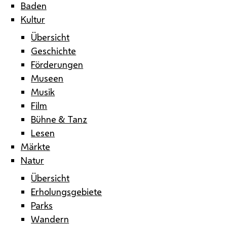
Baden
Kultur
Übersicht
Geschichte
Förderungen
Museen
Musik
Film
Bühne & Tanz
Lesen
Märkte
Natur
Übersicht
Erholungsgebiete
Parks
Wandern