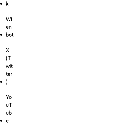
k
Wi
en
bot
X
(T
wit
ter
)
Yo
uT
ub
e