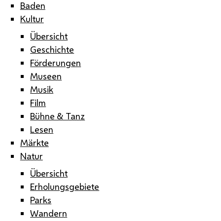
Baden
Kultur
Übersicht
Geschichte
Förderungen
Museen
Musik
Film
Bühne & Tanz
Lesen
Märkte
Natur
Übersicht
Erholungsgebiete
Parks
Wandern