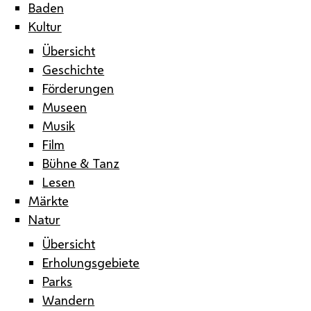
Baden
Kultur
Übersicht
Geschichte
Förderungen
Museen
Musik
Film
Bühne & Tanz
Lesen
Märkte
Natur
Übersicht
Erholungsgebiete
Parks
Wandern