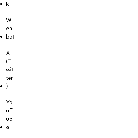
k
Wi
en
bot
X
(T
wit
ter
)
Yo
uT
ub
e