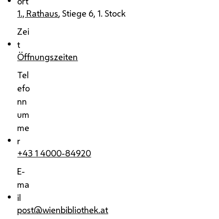
ort
1., Rathaus
, Stiege 6, 1. Stock
Zei
t
Öffnungszeiten
Tel
efo
nn
um
me
r
+43 1 4000-84920
E-
ma
il
post@wienbibliothek.at