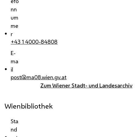
efo
nn
um
me
r
+43 1 4000-84808
E-
ma
il
post@ma08.wien.gv.at
Zum Wiener Stadt- und Landesarchiv
Wienbibliothek
Sta
nd