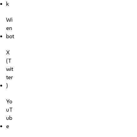
k
Wi
en
bot
X
(T
wit
ter
)
Yo
uT
ub
e