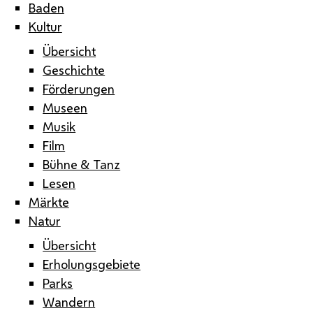
Baden
Kultur
Übersicht
Geschichte
Förderungen
Museen
Musik
Film
Bühne & Tanz
Lesen
Märkte
Natur
Übersicht
Erholungsgebiete
Parks
Wandern