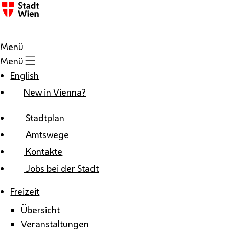
Zum Inhalt
Menü
Menü
English
New in Vienna?
Stadtplan
Amtswege
Kontakte
Jobs bei der Stadt
Freizeit
Übersicht
Veranstaltungen