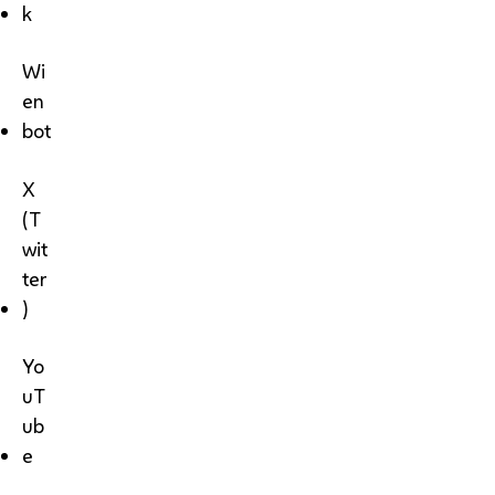
k
Wi
en
bot
X
(T
wit
ter
)
Yo
uT
ub
e