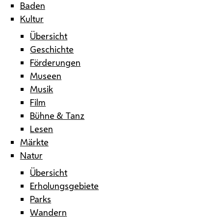
Baden
Kultur
Übersicht
Geschichte
Förderungen
Museen
Musik
Film
Bühne & Tanz
Lesen
Märkte
Natur
Übersicht
Erholungsgebiete
Parks
Wandern