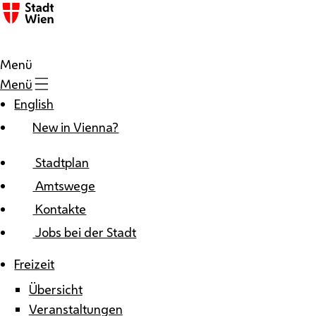
Zum Inhalt
Menü
Menü
English
New in Vienna?
Stadtplan
Amtswege
Kontakte
Jobs bei der Stadt
Freizeit
Übersicht
Veranstaltungen