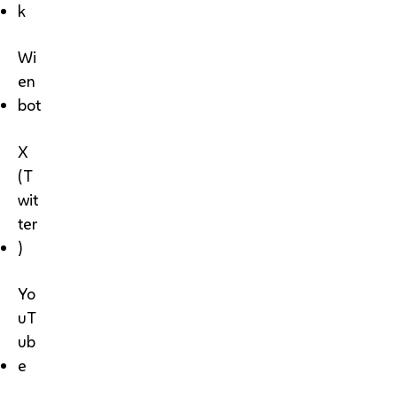
k
Wi
en
bot
X
(T
wit
ter
)
Yo
uT
ub
e