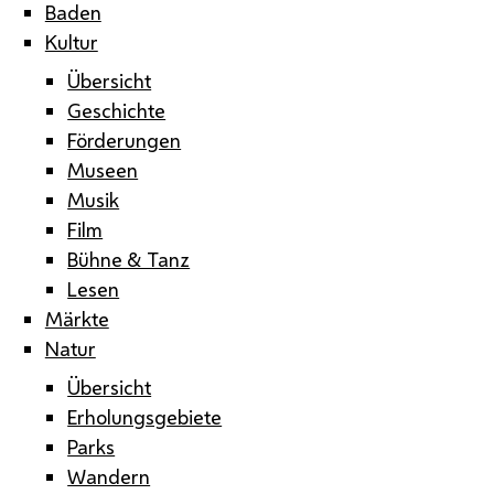
Baden
Kultur
Übersicht
Geschichte
Förderungen
Museen
Musik
Film
Bühne & Tanz
Lesen
Märkte
Natur
Übersicht
Erholungsgebiete
Parks
Wandern