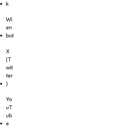
k
Wi
en
bot
X
(T
wit
ter
)
Yo
uT
ub
e