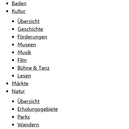
Baden
Kultur
Übersicht
Geschichte
Förderungen
Museen
Musik
Film
Bühne & Tanz
Lesen
Märkte
Natur
Übersicht
Erholungsgebiete
Parks
Wandern