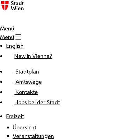
Zum Inhalt
Menü
Menü
English
New in Vienna?
Stadtplan
Amtswege
Kontakte
Jobs bei der Stadt
Freizeit
Übersicht
Veranstaltungen