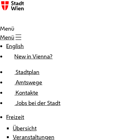
Zum Inhalt
Menü
Menü
English
New in Vienna?
Stadtplan
Amtswege
Kontakte
Jobs bei der Stadt
Freizeit
Übersicht
Veranstaltungen