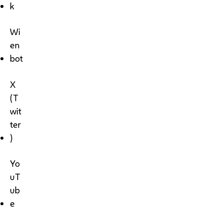
k
Wi
en
bot
X
(T
wit
ter
)
Yo
uT
ub
e