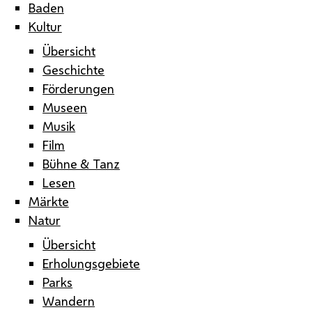
Baden
Kultur
Übersicht
Geschichte
Förderungen
Museen
Musik
Film
Bühne & Tanz
Lesen
Märkte
Natur
Übersicht
Erholungsgebiete
Parks
Wandern