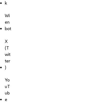
k
Wi
en
bot
X
(T
wit
ter
)
Yo
uT
ub
e