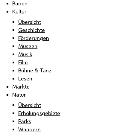
Baden
Kultur
Übersicht
Geschichte
Förderungen
Museen
Musik
Film
Bühne & Tanz
Lesen
Märkte
Natur
Übersicht
Erholungsgebiete
Parks
Wandern