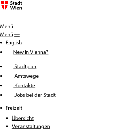
Zum Inhalt
Menü
Menü
English
New in Vienna?
Stadtplan
Amtswege
Kontakte
Jobs bei der Stadt
Freizeit
Übersicht
Veranstaltungen