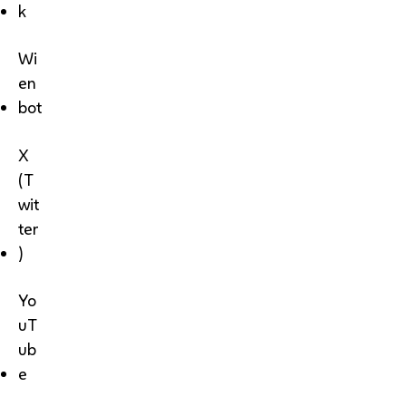
k
Wi
en
bot
X
(T
wit
ter
)
Yo
uT
ub
e