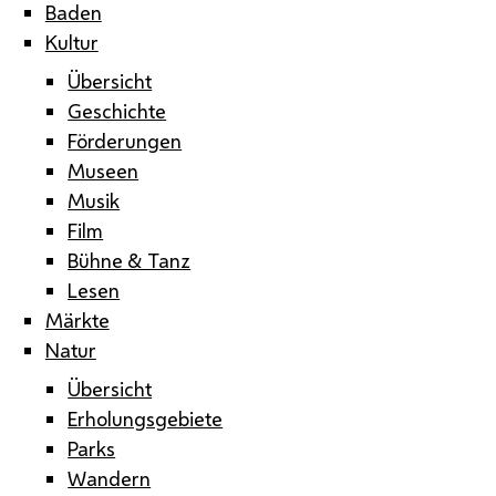
Baden
Kultur
Übersicht
Geschichte
Förderungen
Museen
Musik
Film
Bühne & Tanz
Lesen
Märkte
Natur
Übersicht
Erholungsgebiete
Parks
Wandern