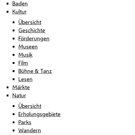
Baden
Kultur
Übersicht
Geschichte
Förderungen
Museen
Musik
Film
Bühne & Tanz
Lesen
Märkte
Natur
Übersicht
Erholungsgebiete
Parks
Wandern