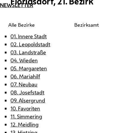
Floridsdorf, 21. Bezirk
NEWSLETTER
Alle Bezirke
Bezirksamt
01. Innere Stadt
02. Leopoldstadt
03. Landstraße
04. Wieden
05. Margareten
06. Mariahilf
07. Neubau
08. Josefstadt
09. Alsergrund
10. Favoriten
11. Simmering
12. Meidling
13. Hietzing