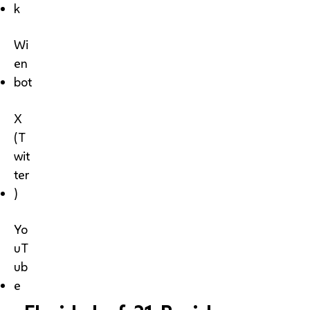
k
Wi
en
bot
X
(T
wit
ter
)
Yo
uT
ub
e