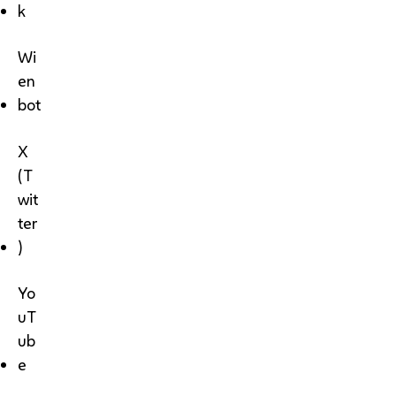
k
Wi
en
bot
X
(T
wit
ter
)
Yo
uT
ub
e