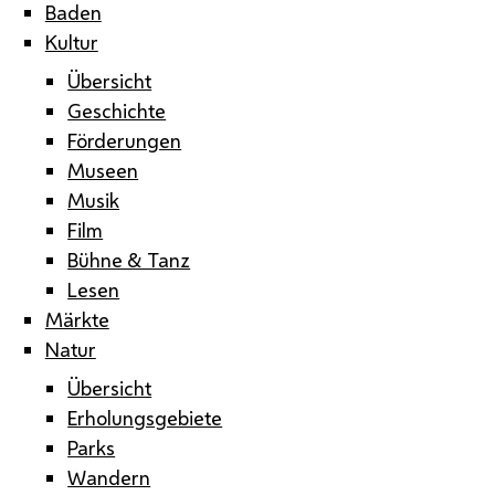
Baden
Kultur
Übersicht
Geschichte
Förderungen
Museen
Musik
Film
Bühne & Tanz
Lesen
Märkte
Natur
Übersicht
Erholungsgebiete
Parks
Wandern