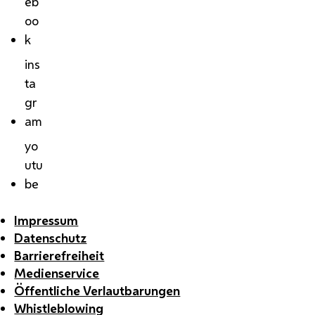
eb
oo
k
ins
ta
gr
am
yo
utu
be
Impressum
Datenschutz
Barrierefreiheit
Medienservice
Öffentliche Verlautbarungen
Whistleblowing