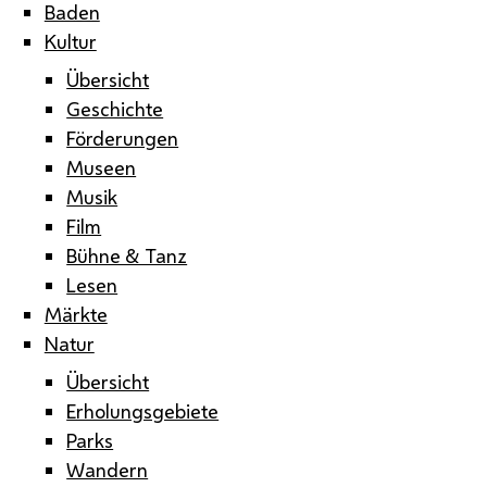
Baden
Kultur
Übersicht
Geschichte
Förderungen
Museen
Musik
Film
Bühne & Tanz
Lesen
Märkte
Natur
Übersicht
Erholungsgebiete
Parks
Wandern