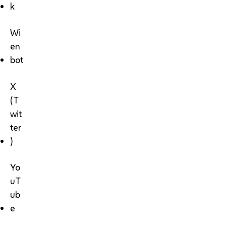
k
Wi
en
bot
X
(T
wit
ter
)
Yo
uT
ub
e