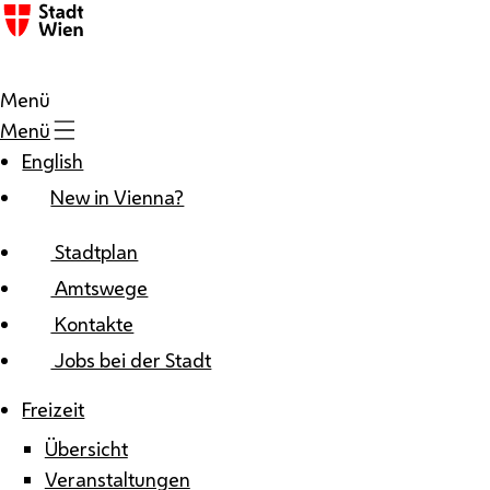
Zum Inhalt
Menü
Menü
English
New in Vienna?
Stadtplan
Amtswege
Kontakte
Jobs bei der Stadt
Freizeit
Übersicht
Veranstaltungen