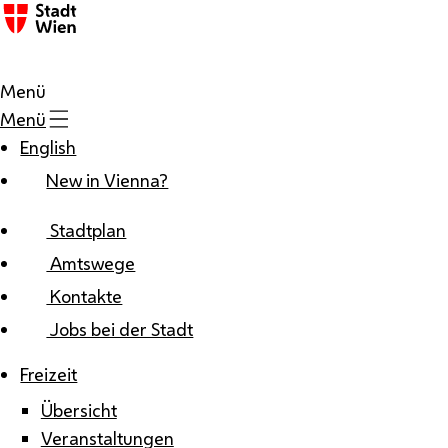
Zum Inhalt
Menü
Menü
English
New in Vienna?
Stadtplan
Amtswege
Kontakte
Jobs bei der Stadt
Freizeit
Übersicht
Veranstaltungen