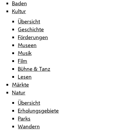
Baden
Kultur
Übersicht
Geschichte
Förderungen
Museen
Musik
Film
Bühne & Tanz
Lesen
Märkte
Natur
Übersicht
Erholungsgebiete
Parks
Wandern