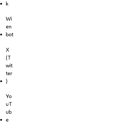
k
Wi
en
bot
X
(T
wit
ter
)
Yo
uT
ub
e