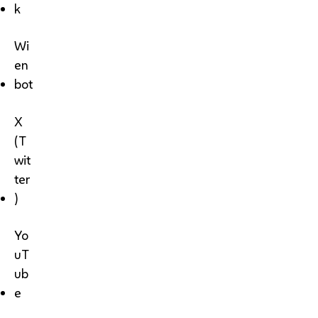
k
Wi
en
bot
X
(T
wit
ter
)
Yo
uT
ub
e