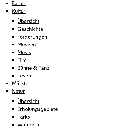
Baden
Kultur
Übersicht
Geschichte
Förderungen
Museen
Musik
Film
Bühne & Tanz
Lesen
Märkte
Natur
Übersicht
Erholungsgebiete
Parks
Wandern