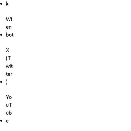
k
Wi
en
bot
X
(T
wit
ter
)
Yo
uT
ub
e