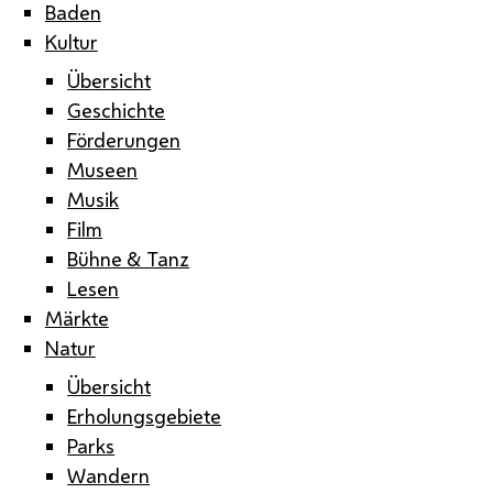
Baden
Kultur
Übersicht
Geschichte
Förderungen
Museen
Musik
Film
Bühne & Tanz
Lesen
Märkte
Natur
Übersicht
Erholungsgebiete
Parks
Wandern