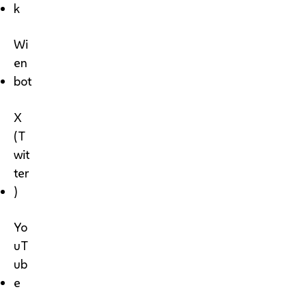
k
Wi
en
bot
X
(T
wit
ter
)
Yo
uT
ub
e