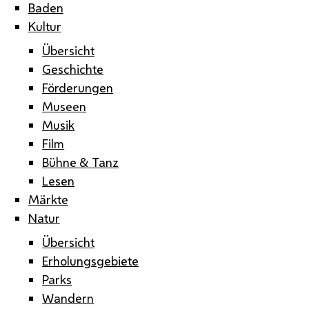
Baden
Kultur
Übersicht
Geschichte
Förderungen
Museen
Musik
Film
Bühne & Tanz
Lesen
Märkte
Natur
Übersicht
Erholungsgebiete
Parks
Wandern