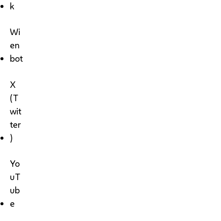
k
Wi
en
bot
X
(T
wit
ter
)
Yo
uT
ub
e