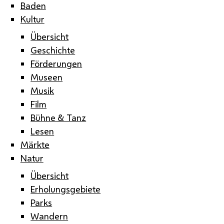
Baden
Kultur
Übersicht
Geschichte
Förderungen
Museen
Musik
Film
Bühne & Tanz
Lesen
Märkte
Natur
Übersicht
Erholungsgebiete
Parks
Wandern