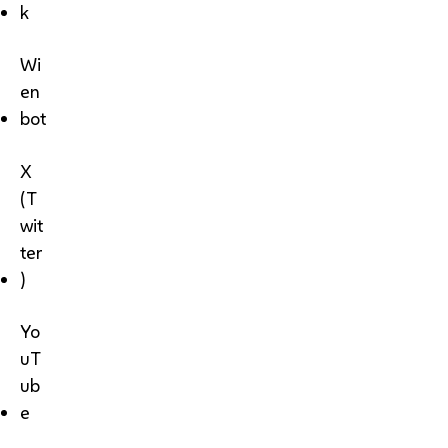
k
Wi
en
bot
X
(T
wit
ter
)
Yo
uT
ub
e