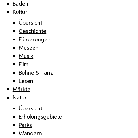
Baden
Kultur
Übersicht
Geschichte
Förderungen
Museen
Musik
Film
Bühne & Tanz
Lesen
Märkte
Natur
Übersicht
Erholungsgebiete
Parks
Wandern